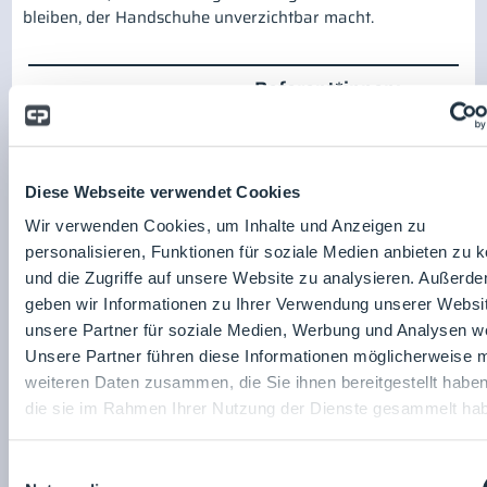
bleiben, der Handschuhe unverzichtbar macht.
Referent*innen:
AL Glove Systems
Diese Webseite verwendet Cookies
GmbH
Wir verwenden Cookies, um Inhalte und Anzeigen zu
Dr Jud M. Badran
personalisieren, Funktionen für soziale Medien anbieten zu 
Zum Unternehmensprofil
und die Zugriffe auf unsere Website zu analysieren. Außerd
geben wir Informationen zu Ihrer Verwendung unserer Websi
unsere Partner für soziale Medien, Werbung und Analysen we
Unsere Partner führen diese Informationen möglicherweise m
weiteren Daten zusammen, die Sie ihnen bereitgestellt habe
die sie im Rahmen Ihrer Nutzung der Dienste gesammelt ha
Einwilligungsauswahl