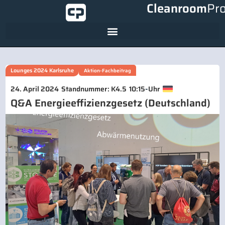
Cleanroom
Pr
Lounges 2024 Karlsruhe
Aktion-Fachbeitrag
-
24. April 2024
Standnummer: K4.5
10:15
Uhr
Q&A Energieeffizienzgesetz (Deutschland)