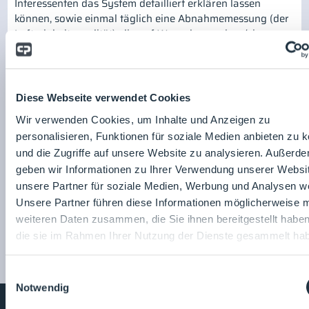
Interessenten das System detailliert erklären lassen
können, sowie einmal täglich eine Abnahmemessung (der
Luftreinheitsqualität), die auf Wunsch von einer/einem
Besucher*in begleitet werden kann.
Referent*innen:
Diese Webseite verwendet Cookies
Wir verwenden Cookies, um Inhalte und Anzeigen zu
personalisieren, Funktionen für soziale Medien anbieten zu 
und die Zugriffe auf unsere Website zu analysieren. Außerd
Merkle CAE Solutions
geben wir Informationen zu Ihrer Verwendung unserer Websi
GmbH
unsere Partner für soziale Medien, Werbung und Analysen we
Zum Unternehmensprofil
Unsere Partner führen diese Informationen möglicherweise m
weiteren Daten zusammen, die Sie ihnen bereitgestellt habe
die sie im Rahmen Ihrer Nutzung der Dienste gesammelt ha
Einwilligungsauswahl
Notwendig