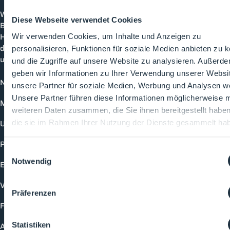
Cleanroom
Processes
Willkommen bei CleanroomProcesses, der
Diese Webseite verwendet Cookies
Branchenplattform für Reinraum und Prozesstechnik.
Hier bleibst du immer auf dem neuesten Stand, kannst
Wir verwenden Cookies, um Inhalte und Anzeigen zu
dich mit anderen verknüpfen und alle relevanten Themen
personalisieren, Funktionen für soziale Medien anbieten zu 
und Events der Branche entdecken.
und die Zugriffe auf unsere Website zu analysieren. Außerd
geben wir Informationen zu Ihrer Verwendung unserer Websi
News
unsere Partner für soziale Medien, Werbung und Analysen we
Unsere Partner führen diese Informationen möglicherweise m
Mediathek
weiteren Daten zusammen, die Sie ihnen bereitgestellt habe
Unternehmen
die sie im Rahmen Ihrer Nutzung der Dienste gesammelt ha
Produkte
Einwilligungsauswahl
Notwendig
Events
Vorträge
Präferenzen
Future-Faces
Statistiken
Academy