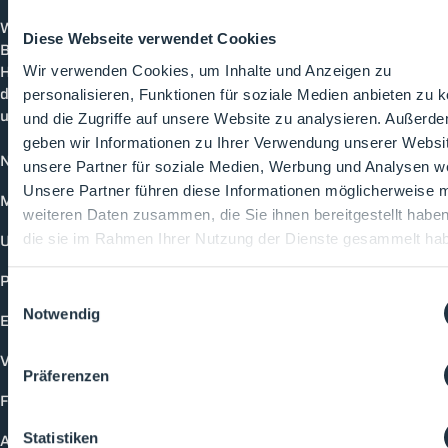
Cleanroom
Processes
Willkommen bei CleanroomProcesses, der
Diese Webseite verwendet Cookies
Branchenplattform für Reinraum und Prozesstechnik.
Hier bleibst du immer auf dem neuesten Stand, kannst
Wir verwenden Cookies, um Inhalte und Anzeigen zu
dich mit anderen verknüpfen und alle relevanten Themen
personalisieren, Funktionen für soziale Medien anbieten zu 
und Events der Branche entdecken.
und die Zugriffe auf unsere Website zu analysieren. Außerd
geben wir Informationen zu Ihrer Verwendung unserer Websi
News
unsere Partner für soziale Medien, Werbung und Analysen we
Unsere Partner führen diese Informationen möglicherweise m
Mediathek
weiteren Daten zusammen, die Sie ihnen bereitgestellt habe
Unternehmen
die sie im Rahmen Ihrer Nutzung der Dienste gesammelt ha
Produkte
Einwilligungsauswahl
Notwendig
Events
Vorträge
Präferenzen
Future-Faces
Statistiken
Academy