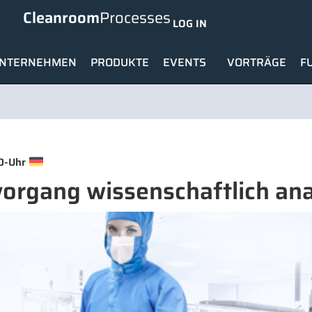
Cleanroom
Processes
LOG IN
NTERNEHMEN
PRODUKTE
EVENTS
VORTRÄGE
F
-
0
Uhr
vorgang wissenschaftlich ana