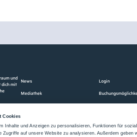
nraum und
News
Login
 dich mit
che
Mediathek
Buchungsmöglichke
Unternehmen
Medienformate
t Cookies
Produkte
Kontakt
 Inhalte und Anzeigen zu personalisieren, Funktionen für sozia
Events
e Zugriffe auf unsere Website zu analysieren. Außerdem geben w