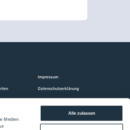
Impressum
iten
Datenschutzerklärung
AGB Cleanroom-Processes
AGB LOUNGES Besucher
Alle zulassen
le Medien
AGB LOUNGES Aussteller
ir