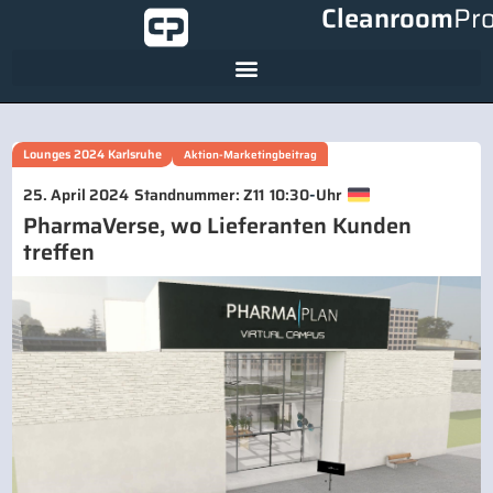
Cleanroom
Pr
Lounges 2024 Karlsruhe
Aktion-Marketingbeitrag
-
25. April 2024
Standnummer: Z11
10:30
Uhr
PharmaVerse, wo Lieferanten Kunden
treffen