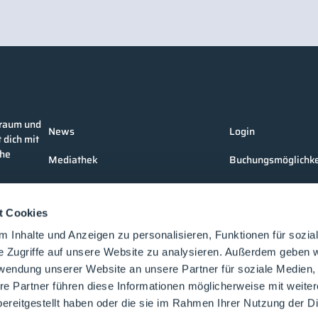
nraum und
News
Login
 dich mit
che
Mediathek
Buchungsmöglichke
Unternehmen
Medienformate
t Cookies
Produkte
Kontakt
 Inhalte und Anzeigen zu personalisieren, Funktionen für sozia
Events
e Zugriffe auf unsere Website zu analysieren. Außerdem geben w
rwendung unserer Website an unsere Partner für soziale Medien
Vorträge
re Partner führen diese Informationen möglicherweise mit weite
Future-Faces
ereitgestellt haben oder die sie im Rahmen Ihrer Nutzung der D