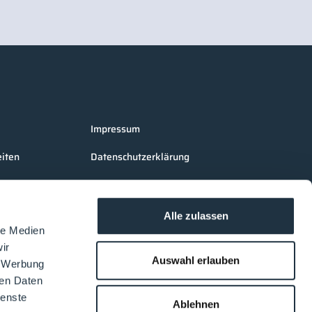
Impressum
iten
Datenschutzerklärung
AGB Cleanroom-Processes
AGB LOUNGES Besucher
Alle zulassen
le Medien
AGB LOUNGES Aussteller
ir
Auswahl erlauben
, Werbung
ren Daten
ienste
Ablehnen