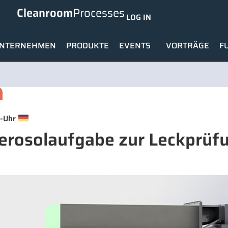
Cleanroom
Processes
LOG IN
NTERNEHMEN
PRODUKTE
EVENTS
VORTRÄGE
F
-
Uhr
rosolaufgabe zur Leckprüf