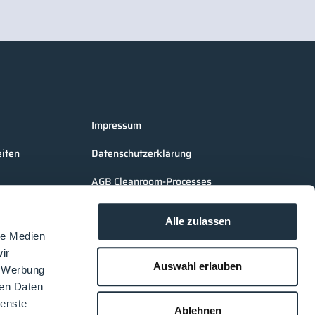
Impressum
iten
Datenschutzerklärung
AGB Cleanroom-Processes
AGB LOUNGES Besucher
Alle zulassen
AGB LOUNGES Aussteller
le Medien
ir
Auswahl erlauben
, Werbung
ren Daten
ienste
Ablehnen