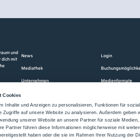
nraum und
News
Login
 dich mit
che
Mediathek
Buchungsmöglichke
Unternehmen
Medienformate
Produkte
Kontakt
t Cookies
Events
 Inhalte und Anzeigen zu personalisieren, Funktionen für sozia
e Zugriffe auf unsere Website zu analysieren. Außerdem geben w
Vorträge
rwendung unserer Website an unsere Partner für soziale Medien
re Partner führen diese Informationen möglicherweise mit weite
Future-Faces
ereitgestellt haben oder die sie im Rahmen Ihrer Nutzung der D