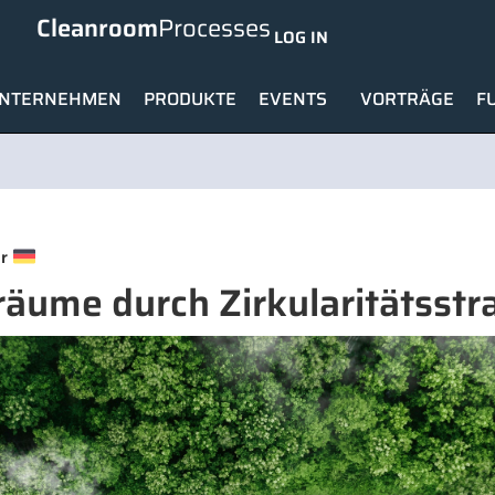
Cleanroom
Processes
LOG IN
NTERNEHMEN
PRODUKTE
EVENTS
VORTRÄGE
F
r
räume durch Zirkularitätsstr