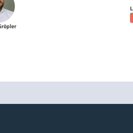
L
Gröpler