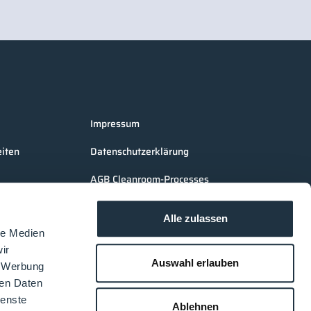
Impressum
iten
Datenschutzerklärung
AGB Cleanroom-Processes
AGB LOUNGES Besucher
Alle zulassen
AGB LOUNGES Aussteller
le Medien
ir
Auswahl erlauben
, Werbung
ren Daten
ienste
Ablehnen