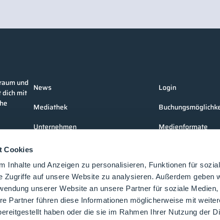
nraum und
News
Login
 dich mit
che
Mediathek
Buchungsmöglichke
Unternehmen
Medienformate
Produkte
Kontakt
t Cookies
Events
 Inhalte und Anzeigen zu personalisieren, Funktionen für sozia
e Zugriffe auf unsere Website zu analysieren. Außerdem geben w
Vorträge
rwendung unserer Website an unsere Partner für soziale Medien
re Partner führen diese Informationen möglicherweise mit weite
Future-Faces
ereitgestellt haben oder die sie im Rahmen Ihrer Nutzung der D