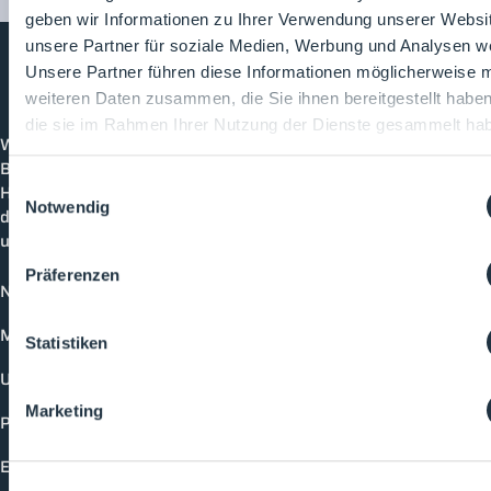
geben wir Informationen zu Ihrer Verwendung unserer Websi
unsere Partner für soziale Medien, Werbung und Analysen we
Unsere Partner führen diese Informationen möglicherweise m
weiteren Daten zusammen, die Sie ihnen bereitgestellt habe
Cleanroom
Processes
die sie im Rahmen Ihrer Nutzung der Dienste gesammelt ha
Willkommen bei CleanroomProcesses, der
Branchenplattform für Reinraum und Prozesstechnik.
Einwilligungsauswahl
Hier bleibst du immer auf dem neuesten Stand, kannst
Notwendig
dich mit anderen verknüpfen und alle relevanten Themen
und Events der Branche entdecken.
Präferenzen
News
Mediathek
Statistiken
Unternehmen
Marketing
Produkte
Events