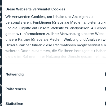
Cleanroom
Processes
Willkommen bei CleanroomProcesses, der
Diese Webseite verwendet Cookies
Branchenplattform für Reinraum und Prozesstechnik.
Hier bleibst du immer auf dem neuesten Stand, kannst
Wir verwenden Cookies, um Inhalte und Anzeigen zu
dich mit anderen verknüpfen und alle relevanten Themen
personalisieren, Funktionen für soziale Medien anbieten zu 
und Events der Branche entdecken.
und die Zugriffe auf unsere Website zu analysieren. Außerd
geben wir Informationen zu Ihrer Verwendung unserer Websi
News
unsere Partner für soziale Medien, Werbung und Analysen we
Unsere Partner führen diese Informationen möglicherweise m
Mediathek
weiteren Daten zusammen, die Sie ihnen bereitgestellt habe
Unternehmen
die sie im Rahmen Ihrer Nutzung der Dienste gesammelt ha
Produkte
Einwilligungsauswahl
Notwendig
Events
Vorträge
Präferenzen
Future-Faces
Statistiken
Academy