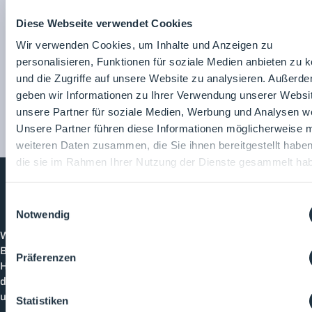
Engineering D/A/CH
Diese Webseite verwendet Cookies
e.V.
Wir verwenden Cookies, um Inhalte und Anzeigen zu
Zum Unternehmensprofil
personalisieren, Funktionen für soziale Medien anbieten zu 
und die Zugriffe auf unsere Website zu analysieren. Außerd
geben wir Informationen zu Ihrer Verwendung unserer Websi
unsere Partner für soziale Medien, Werbung und Analysen we
Unsere Partner führen diese Informationen möglicherweise m
weiteren Daten zusammen, die Sie ihnen bereitgestellt habe
die sie im Rahmen Ihrer Nutzung der Dienste gesammelt ha
Einwilligungsauswahl
Cleanroom
Processes
Notwendig
Willkommen bei CleanroomProcesses, der
Branchenplattform für Reinraum und Prozesstechnik.
Präferenzen
Hier bleibst du immer auf dem neuesten Stand, kannst
dich mit anderen verknüpfen und alle relevanten Themen
und Events der Branche entdecken.
Statistiken