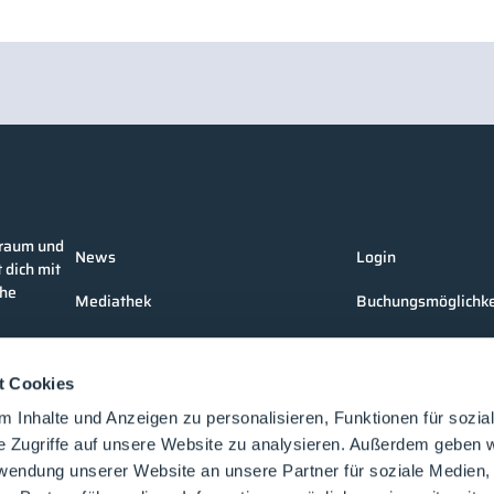
nraum und
News
Login
 dich mit
che
Mediathek
Buchungsmöglichke
Unternehmen
Medienformate
t Cookies
Produkte
Kontakt
 Inhalte und Anzeigen zu personalisieren, Funktionen für sozia
Events
e Zugriffe auf unsere Website zu analysieren. Außerdem geben w
rwendung unserer Website an unsere Partner für soziale Medien
Vorträge