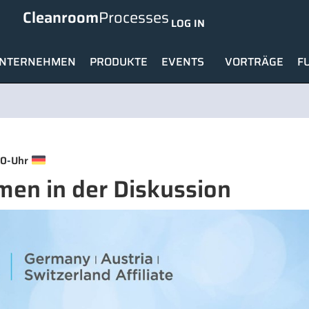
Cleanroom
Processes
LOG IN
NTERNEHMEN
PRODUKTE
EVENTS
VORTRÄGE
F
-
00
Uhr
men in der Diskussion