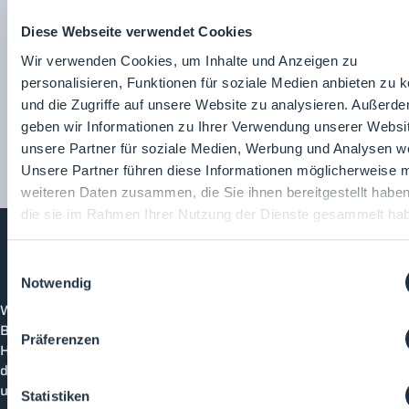
Zum Unternehmensprofil
Diese Webseite verwendet Cookies
Wir verwenden Cookies, um Inhalte und Anzeigen zu
personalisieren, Funktionen für soziale Medien anbieten zu 
und die Zugriffe auf unsere Website zu analysieren. Außerd
geben wir Informationen zu Ihrer Verwendung unserer Websi
unsere Partner für soziale Medien, Werbung und Analysen we
Unsere Partner führen diese Informationen möglicherweise m
weiteren Daten zusammen, die Sie ihnen bereitgestellt habe
die sie im Rahmen Ihrer Nutzung der Dienste gesammelt ha
Einwilligungsauswahl
Cleanroom
Processes
Notwendig
Willkommen bei CleanroomProcesses, der
Branchenplattform für Reinraum und Prozesstechnik.
Präferenzen
Hier bleibst du immer auf dem neuesten Stand, kannst
dich mit anderen verknüpfen und alle relevanten Themen
und Events der Branche entdecken.
Statistiken