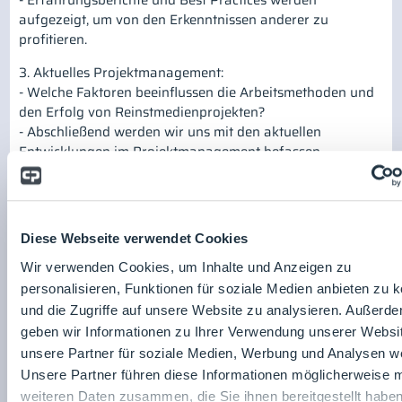
- Erfahrungsberichte und Best Practices werden
aufgezeigt, um von den Erkenntnissen anderer zu
profitieren.
3. Aktuelles Projektmanagement:
- Welche Faktoren beeinflussen die Arbeitsmethoden und
den Erfolg von Reinstmedienprojekten?
- Abschließend werden wir uns mit den aktuellen
Entwicklungen im Projektmanagement befassen.
Referent*innen:
Diese Webseite verwendet Cookies
Wir verwenden Cookies, um Inhalte und Anzeigen zu
personalisieren, Funktionen für soziale Medien anbieten zu 
ISPE - International
und die Zugriffe auf unsere Website zu analysieren. Außerd
Society for
geben wir Informationen zu Ihrer Verwendung unserer Websi
Pharmaceutical
Ludovic BRECH
unsere Partner für soziale Medien, Werbung und Analysen we
Engineering D/A/CH
Unsere Partner führen diese Informationen möglicherweise m
e.V.
weiteren Daten zusammen, die Sie ihnen bereitgestellt habe