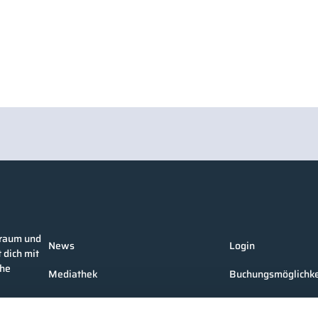
nraum und
News
Login
 dich mit
che
Mediathek
Buchungsmöglichke
Unternehmen
Medienformate