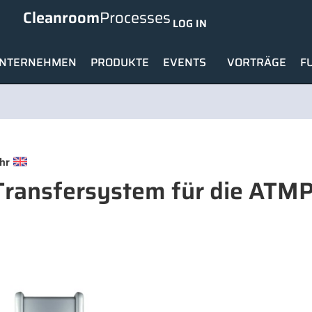
Cleanroom
Processes
LOG IN
NTERNEHMEN
PRODUKTE
EVENTS
VORTRÄGE
F
hr
 Transfersystem für die ATM