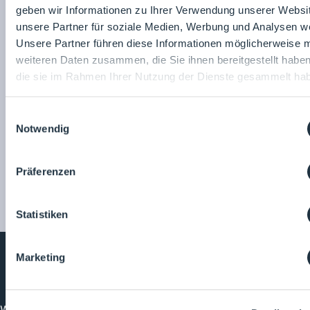
geben wir Informationen zu Ihrer Verwendung unserer Websi
Particle Measuring
unsere Partner für soziale Medien, Werbung und Analysen we
Systems
Unsere Partner führen diese Informationen möglicherweise m
weiteren Daten zusammen, die Sie ihnen bereitgestellt habe
Marianne Zick
Zum Unternehmensprofil
die sie im Rahmen Ihrer Nutzung der Dienste gesammelt ha
Einwilligungsauswahl
Notwendig
Präferenzen
Statistiken
Marketing
Cleanroom
Processes
Willkommen bei CleanroomProcesses, der