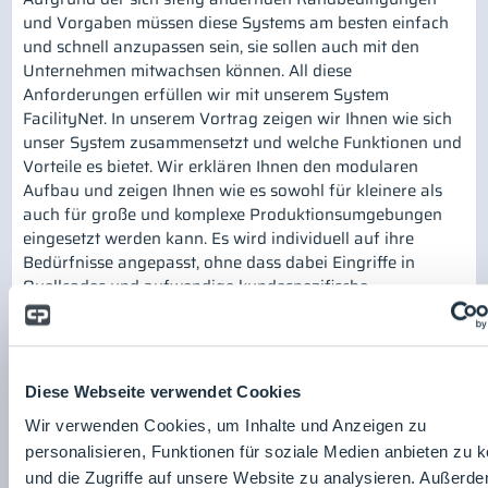
und Vorgaben müssen diese Systems am besten einfach
und schnell anzupassen sein, sie sollen auch mit den
Unternehmen mitwachsen können. All diese
Anforderungen erfüllen wir mit unserem System
FacilityNet. In unserem Vortrag zeigen wir Ihnen wie sich
unser System zusammensetzt und welche Funktionen und
Vorteile es bietet. Wir erklären Ihnen den modularen
Aufbau und zeigen Ihnen wie es sowohl für kleinere als
auch für große und komplexe Produktionsumgebungen
eingesetzt werden kann. Es wird individuell auf ihre
Bedürfnisse angepasst, ohne dass dabei Eingriffe in
Quellcodes und aufwendige kundespezifische
Validierungen notwendig sind. Unsere Experten zeigen
Ihnen gerne, wie FacilityPro funktioniert und welche
Vorteile es Ihnen bieten kann.
Diese Webseite verwendet Cookies
Referent*innen:
Wir verwenden Cookies, um Inhalte und Anzeigen zu
personalisieren, Funktionen für soziale Medien anbieten zu 
und die Zugriffe auf unsere Website zu analysieren. Außerd