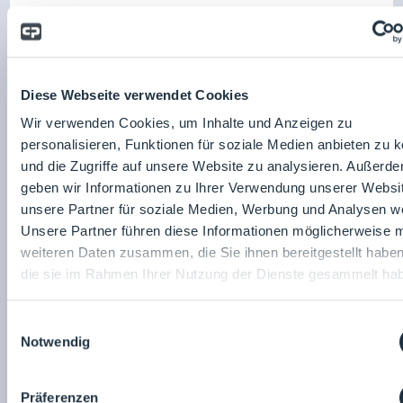
Wie Heizer und Kondensatoren das
Feuchtigkeitsmanagement in klassifizierten Bereichen
unterstützen
Diese Webseite verwendet Cookies
Wie einfache Reinraum-Designelemente die Leistung des
Entlüftungssystems beeinflussen können
Wir verwenden Cookies, um Inhalte und Anzeigen zu
personalisieren, Funktionen für soziale Medien anbieten zu 
Wie ein wirksames Entlüftungsdesign das
und die Zugriffe auf unsere Website zu analysieren. Außerd
Kontaminationsrisiko reduziert und die Betriebssicherheit
geben wir Informationen zu Ihrer Verwendung unserer Websi
erhöht
unsere Partner für soziale Medien, Werbung und Analysen we
Unsere Partner führen diese Informationen möglicherweise m
Referent*innen:
weiteren Daten zusammen, die Sie ihnen bereitgestellt habe
die sie im Rahmen Ihrer Nutzung der Dienste gesammelt ha
Einwilligungsauswahl
IPS-Integrated Project
Notwendig
Services (Germany)
GmbH
Tali Fixler
Präferenzen