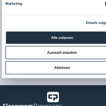
teilen:
Marketing
Alexander Pfülb
Labor LS SE & Co. KG
Details zei
Alle zulassen
Labor LS SE & Co. KG
Zum
Auswahl erlauben
Unternehmensprofil
Ablehnen
Cleanroom
Processes