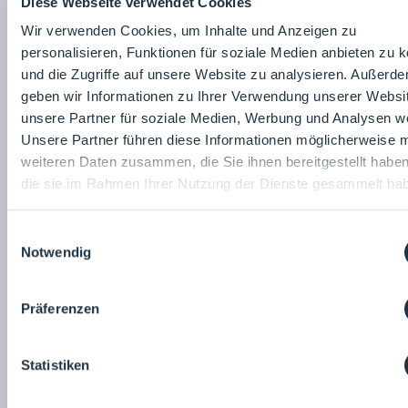
Arbeitsweise
Diese Webseite verwendet Cookies
Kommunikativer, belastbarer Teamplayer mit
Wir verwenden Cookies, um Inhalte und Anzeigen zu
Spaß am Kontakt zu Kunden und Kollegen
personalisieren, Funktionen für soziale Medien anbieten zu 
Gute Englischkenntnisse in Wort und Schrift
und die Zugriffe auf unsere Website zu analysieren. Außerd
Was wir Ihnen bieten
geben wir Informationen zu Ihrer Verwendung unserer Websi
Wir bieten Ihnen ein angenehmes Arbeitsumfeld in
unsere Partner für soziale Medien, Werbung und Analysen we
einem dynamischen Team, einen fairen Lohn und
Unsere Partner führen diese Informationen möglicherweise m
überdurchschnittliche Sozialleistungen (Cafeteria,
weiteren Daten zusammen, die Sie ihnen bereitgestellt habe
kostenfreie Getränke, Kindergartenzuschuss,
die sie im Rahmen Ihrer Nutzung der Dienste gesammelt ha
vermögenswirksame Leistungen, Modelle zur
betrieblichen Altersvorsorge, Firmenfitnessangebote,
Einwilligungsauswahl
Bike-Leasing, Firmenfeiern). Ihre persönliche
Notwendig
Entwicklung unterstützen wir gerne mit
Weiterbildungsmöglichkeiten und der Chance, sich in
einem erfolgreichen Unternehmen zu etablieren.
Präferenzen
> Bewerben Sie sich hier.
Weitere Stellen finden Sie auf unserem Stellenmarkt.
Statistiken
Stellenanzeige