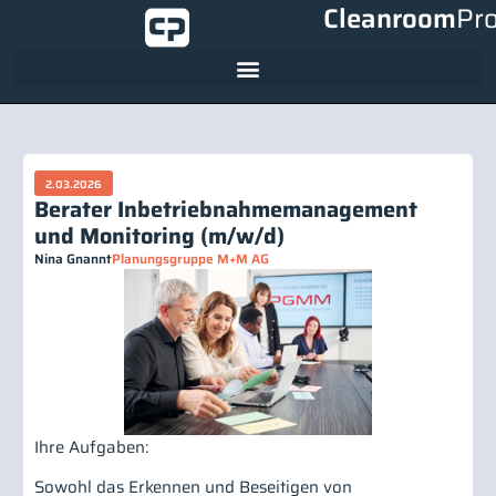
Cleanroom
Pr
2.03.2026
Berater Inbetriebnahmemanagement
und Monitoring (m/w/d)
Nina Gnannt
Planungsgruppe M+M AG
Ihre Aufgaben:
Sowohl das Erkennen und Beseitigen von