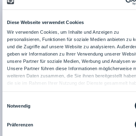
PGMM-Mastercard mit monatlicher Aufladung
Zuwendung bei Geburt, Hochzeit und
Kinderbetreuung
Diese Webseite verwendet Cookies
Flache Hierarchien
Firmenevents
Wir verwenden Cookies, um Inhalte und Anzeigen zu
Jobrad
personalisieren, Funktionen für soziale Medien anbieten zu 
Gesundheitstage mit Check-ups
und die Zugriffe auf unsere Website zu analysieren. Außerd
Kostenloses Obst und Getränke
geben wir Informationen zu Ihrer Verwendung unserer Websi
Corporate Benefits
unsere Partner für soziale Medien, Werbung und Analysen we
Sie suchen die Möglichkeit zur beruflichen
Unsere Partner führen diese Informationen möglicherweise m
Selbstverwirklichung? Dann bewerben Sie sich bei uns!
weiteren Daten zusammen, die Sie ihnen bereitgestellt habe
Wir bieten Ihnen vielseitige Herausforderungen in
spannenden Projekten.
die sie im Rahmen Ihrer Nutzung der Dienste gesammelt ha
Stellenanzeige
teilen:
Einwilligungsauswahl
Notwendig
Nina Gnannt
Planungsgruppe M+M AG
Präferenzen
Planungsgruppe M+M AG