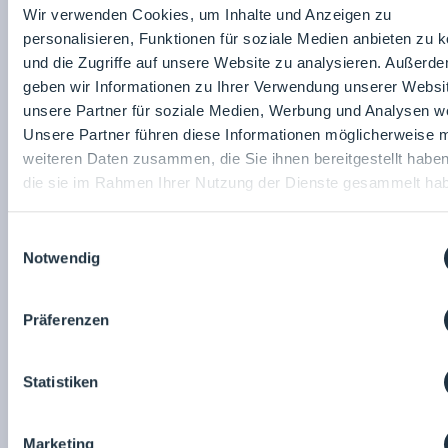
Wir verwenden Cookies, um Inhalte und Anzeigen zu
personalisieren, Funktionen für soziale Medien anbieten zu 
und die Zugriffe auf unsere Website zu analysieren. Außerd
geben wir Informationen zu Ihrer Verwendung unserer Websi
unsere Partner für soziale Medien, Werbung und Analysen we
Unsere Partner führen diese Informationen möglicherweise m
weiteren Daten zusammen, die Sie ihnen bereitgestellt habe
die sie im Rahmen Ihrer Nutzung der Dienste gesammelt ha
Kretz + Wahl Gebäudetechnik GmbH & Co. KG
Vertriebsinnendienst im Bereich
Reinraumtechnik (m/w/d)
Einwilligungsauswahl
Notwendig
20.03.2026
Präferenzen
Statistiken
Marketing