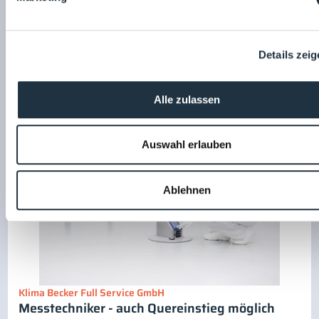
Kretz + Wahl Gebäudetechnik GmbH & Co. KG
Details zei
Technische*r Systemplaner*in -
TGA/Reinraumtechnik (m/w/d)
Alle zulassen
19.03.2026
Auswahl erlauben
Ablehnen
Klima Becker Full Service GmbH
Messtechniker - auch Quereinstieg möglich