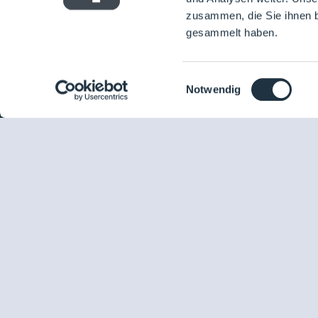
zusammen, die Sie ihnen b
gesammelt haben.
Cleanroom
Processes
Einwilligungsauswahl
Notwendig
Willkommen bei CleanroomProcesses, der Branchenplattform für Rei
Prozesstechnik. Hier bleibst du immer auf dem neuesten Stand, kannst
anderen verknüpfen und alle relevanten Themen und Events der Bran
entdecken.