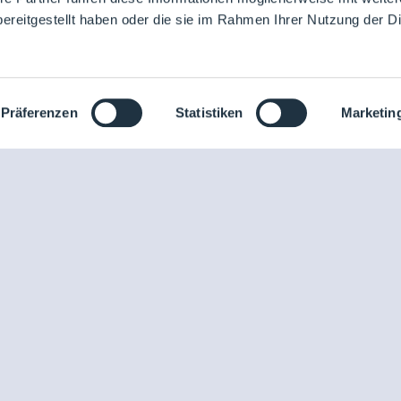
ereitgestellt haben oder die sie im Rahmen Ihrer Nutzung der D
Präferenzen
Statistiken
Marketin
nraum und
News
Login
 dich mit
che
Mediathek
Buchungsmöglichke
Unternehmen
Medienformate
Produkte
Kontakt
Events
Vorträge
Future-Faces
Academy