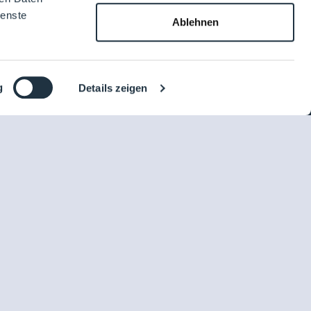
ienste
Ablehnen
g
Details zeigen
DE
Impressum
iten
Datenschutzerklärung
AGB Cleanroom-Processes
AGB LOUNGES Besucher
AGB LOUNGES Aussteller