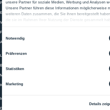
Produkte
unsere Partner für soziale Medien, Werbung und Analysen we
Unsere Partner führen diese Informationen möglicherweise m
Events
weiteren Daten zusammen, die Sie ihnen bereitgestellt habe
die sie im Rahmen Ihrer Nutzung der Dienste gesammelt ha
Vorträge
Future-Faces
Einwilligungsauswahl
Notwendig
Academy
Präferenzen
Login
Buchungsmöglichkeiten
Statistiken
Medienformate
Marketing
Kontakt
Impressum
Details zei
Datenschutzerklärung