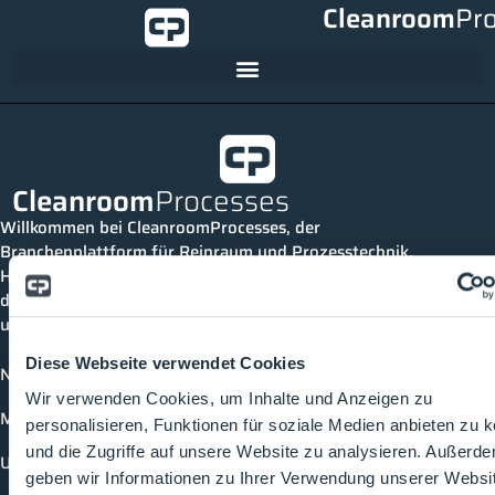
Cleanroom
Pr
Cleanroom
Processes
Willkommen bei CleanroomProcesses, der
Branchenplattform für Reinraum und Prozesstechnik.
Hier bleibst du immer auf dem neuesten Stand, kannst
dich mit anderen verknüpfen und alle relevanten Themen
und Events der Branche entdecken.
Diese Webseite verwendet Cookies
News
Wir verwenden Cookies, um Inhalte und Anzeigen zu
Mediathek
personalisieren, Funktionen für soziale Medien anbieten zu 
und die Zugriffe auf unsere Website zu analysieren. Außerd
Unternehmen
geben wir Informationen zu Ihrer Verwendung unserer Websi