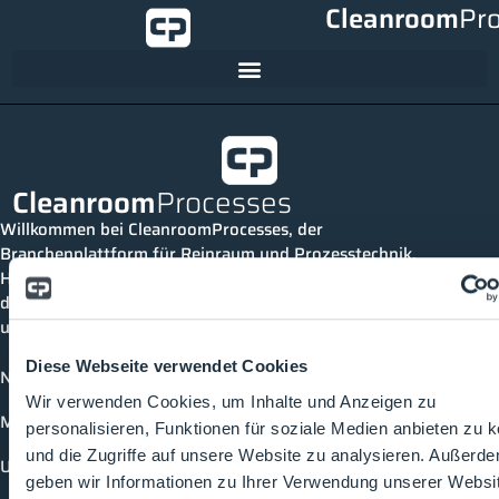
Cleanroom
Pr
Cleanroom
Processes
Willkommen bei CleanroomProcesses, der
Branchenplattform für Reinraum und Prozesstechnik.
Hier bleibst du immer auf dem neuesten Stand, kannst
dich mit anderen verknüpfen und alle relevanten Themen
und Events der Branche entdecken.
Diese Webseite verwendet Cookies
News
Wir verwenden Cookies, um Inhalte und Anzeigen zu
Mediathek
personalisieren, Funktionen für soziale Medien anbieten zu 
und die Zugriffe auf unsere Website zu analysieren. Außerd
Unternehmen
geben wir Informationen zu Ihrer Verwendung unserer Websi