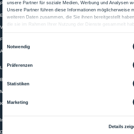
Produkte
unsere Partner für soziale Medien, Werbung und Analysen we
Unsere Partner führen diese Informationen möglicherweise m
Events
weiteren Daten zusammen, die Sie ihnen bereitgestellt habe
die sie im Rahmen Ihrer Nutzung der Dienste gesammelt ha
Vorträge
Future-Faces
Einwilligungsauswahl
Notwendig
Academy
Präferenzen
Login
Buchungsmöglichkeiten
Statistiken
Medienformate
Marketing
Kontakt
Impressum
Details zei
Datenschutzerklärung