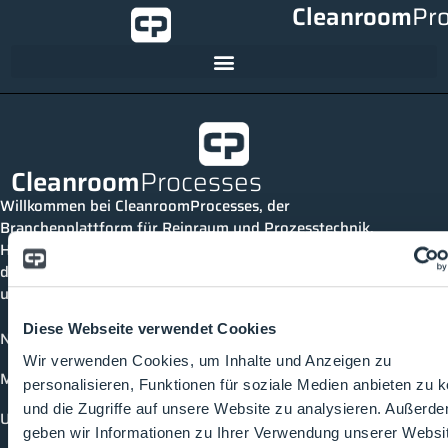
Cleanroom
Pr
Cleanroom
Processes
Willkommen bei CleanroomProcesses, der
Branchenplattform für Reinraum und Prozesstechnik.
Hier bleibst du immer auf dem neuesten Stand, kannst
dich mit anderen verknüpfen und alle relevanten Themen
und Events der Branche entdecken.
Diese Webseite verwendet Cookies
News
Wir verwenden Cookies, um Inhalte und Anzeigen zu
Mediathek
personalisieren, Funktionen für soziale Medien anbieten zu 
und die Zugriffe auf unsere Website zu analysieren. Außerd
Unternehmen
geben wir Informationen zu Ihrer Verwendung unserer Websi