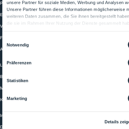
Produkte
unsere Partner für soziale Medien, Werbung und Analysen we
Unsere Partner führen diese Informationen möglicherweise m
Events
weiteren Daten zusammen, die Sie ihnen bereitgestellt habe
die sie im Rahmen Ihrer Nutzung der Dienste gesammelt ha
Vorträge
Future-Faces
Einwilligungsauswahl
Notwendig
Academy
Präferenzen
Login
Buchungsmöglichkeiten
Statistiken
Medienformate
Marketing
Kontakt
Impressum
Details zei
Datenschutzerklärung