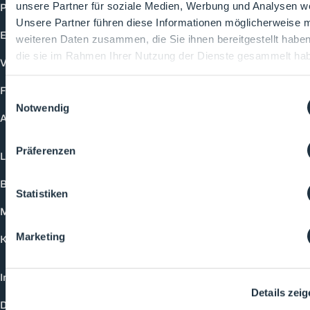
Produkte
unsere Partner für soziale Medien, Werbung und Analysen we
Unsere Partner führen diese Informationen möglicherweise m
Events
weiteren Daten zusammen, die Sie ihnen bereitgestellt habe
die sie im Rahmen Ihrer Nutzung der Dienste gesammelt ha
Vorträge
Future-Faces
Einwilligungsauswahl
Notwendig
Academy
Präferenzen
Login
Buchungsmöglichkeiten
Statistiken
Medienformate
Marketing
Kontakt
Impressum
Details zei
Datenschutzerklärung