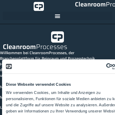
Cleanroom
Pr
Cleanroom
Processes
Willkommen bei CleanroomProcesses, der
Branchenplattform für Reinraum und Prozesstechnik.
Hier bleibst du immer auf dem neuesten Stand, kannst
dich mit anderen verknüpfen und alle relevanten Themen
und Events der Branche entdecken.
Diese Webseite verwendet Cookies
News
Wir verwenden Cookies, um Inhalte und Anzeigen zu
Mediathek
personalisieren, Funktionen für soziale Medien anbieten zu 
und die Zugriffe auf unsere Website zu analysieren. Außerd
Unternehmen
geben wir Informationen zu Ihrer Verwendung unserer Websi