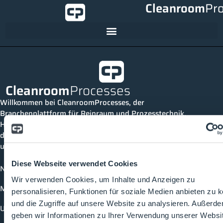
Cleanroom
Pr
Cleanroom
Processes
Willkommen bei CleanroomProcesses, der
Branchenplattform für Reinraum und Prozesstechnik.
Hier bleibst du immer auf dem neuesten Stand, kannst
dich mit anderen verknüpfen und alle relevanten Themen
und Events der Branche entdecken.
Diese Webseite verwendet Cookies
News
Wir verwenden Cookies, um Inhalte und Anzeigen zu
Mediathek
personalisieren, Funktionen für soziale Medien anbieten zu 
und die Zugriffe auf unsere Website zu analysieren. Außerd
Unternehmen
geben wir Informationen zu Ihrer Verwendung unserer Websi