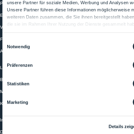
Produkte
unsere Partner für soziale Medien, Werbung und Analysen we
Unsere Partner führen diese Informationen möglicherweise m
Events
weiteren Daten zusammen, die Sie ihnen bereitgestellt habe
die sie im Rahmen Ihrer Nutzung der Dienste gesammelt ha
Vorträge
Future-Faces
Einwilligungsauswahl
Notwendig
Academy
Präferenzen
Login
Buchungsmöglichkeiten
Statistiken
Medienformate
Marketing
Kontakt
Impressum
Details zei
Datenschutzerklärung