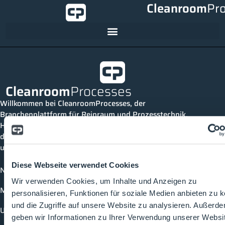
Cleanroom
Pr
Cleanroom
Processes
Willkommen bei CleanroomProcesses, der
Branchenplattform für Reinraum und Prozesstechnik.
Hier bleibst du immer auf dem neuesten Stand, kannst
dich mit anderen verknüpfen und alle relevanten Themen
und Events der Branche entdecken.
Diese Webseite verwendet Cookies
News
Wir verwenden Cookies, um Inhalte und Anzeigen zu
Mediathek
personalisieren, Funktionen für soziale Medien anbieten zu 
und die Zugriffe auf unsere Website zu analysieren. Außerd
Unternehmen
geben wir Informationen zu Ihrer Verwendung unserer Websi