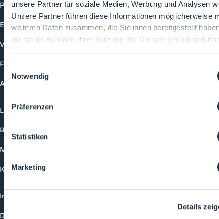
Produkte
unsere Partner für soziale Medien, Werbung und Analysen we
Unsere Partner führen diese Informationen möglicherweise m
Events
weiteren Daten zusammen, die Sie ihnen bereitgestellt habe
die sie im Rahmen Ihrer Nutzung der Dienste gesammelt ha
Vorträge
Future-Faces
Einwilligungsauswahl
Notwendig
Academy
Präferenzen
Login
Buchungsmöglichkeiten
Statistiken
Medienformate
Marketing
Kontakt
Impressum
Details zei
Datenschutzerklärung