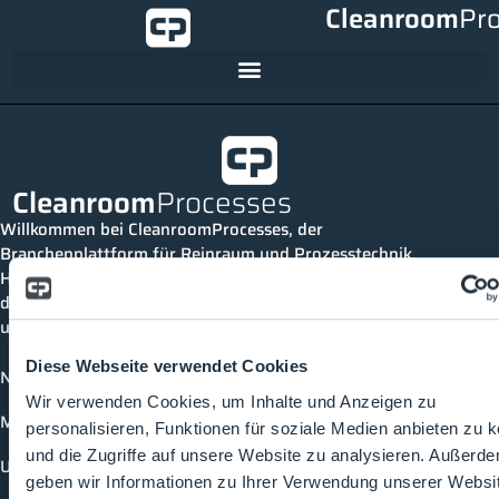
Cleanroom
Pr
Cleanroom
Processes
Willkommen bei CleanroomProcesses, der
Branchenplattform für Reinraum und Prozesstechnik.
Hier bleibst du immer auf dem neuesten Stand, kannst
dich mit anderen verknüpfen und alle relevanten Themen
und Events der Branche entdecken.
Diese Webseite verwendet Cookies
News
Wir verwenden Cookies, um Inhalte und Anzeigen zu
Mediathek
personalisieren, Funktionen für soziale Medien anbieten zu 
und die Zugriffe auf unsere Website zu analysieren. Außerd
Unternehmen
geben wir Informationen zu Ihrer Verwendung unserer Websi