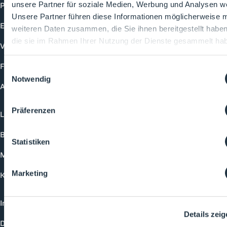
Produkte
unsere Partner für soziale Medien, Werbung und Analysen we
Unsere Partner führen diese Informationen möglicherweise m
Events
weiteren Daten zusammen, die Sie ihnen bereitgestellt habe
die sie im Rahmen Ihrer Nutzung der Dienste gesammelt ha
Vorträge
Future-Faces
Einwilligungsauswahl
Notwendig
Academy
Präferenzen
Login
Buchungsmöglichkeiten
Statistiken
Medienformate
Marketing
Kontakt
Impressum
Details zei
Datenschutzerklärung