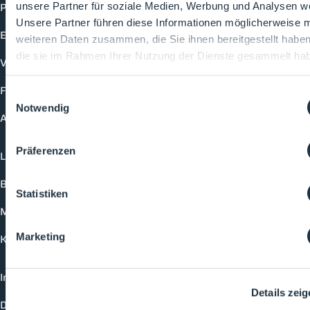
Produkte
unsere Partner für soziale Medien, Werbung und Analysen we
Unsere Partner führen diese Informationen möglicherweise m
Events
weiteren Daten zusammen, die Sie ihnen bereitgestellt habe
die sie im Rahmen Ihrer Nutzung der Dienste gesammelt ha
Vorträge
Future-Faces
Einwilligungsauswahl
Notwendig
Academy
Präferenzen
Login
Buchungsmöglichkeiten
Statistiken
Medienformate
Marketing
Kontakt
Impressum
Details zei
Datenschutzerklärung