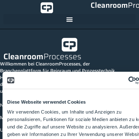
Cleanroom
Pr
Cleanroom
Processes
Willkommen bei CleanroomProcesses, der
Branchenplattform für Reinraum und Prozesstechnik.
Hier bleibst du immer auf dem neuesten Stand, kannst
dich mit anderen verknüpfen und alle relevanten Themen
und Events der Branche entdecken.
Diese Webseite verwendet Cookies
News
Wir verwenden Cookies, um Inhalte und Anzeigen zu
Mediathek
personalisieren, Funktionen für soziale Medien anbieten zu 
und die Zugriffe auf unsere Website zu analysieren. Außerd
Unternehmen
geben wir Informationen zu Ihrer Verwendung unserer Websi