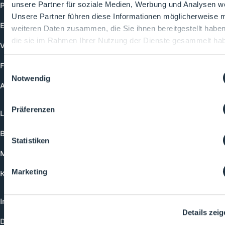
Produkte
unsere Partner für soziale Medien, Werbung und Analysen we
Unsere Partner führen diese Informationen möglicherweise m
Events
weiteren Daten zusammen, die Sie ihnen bereitgestellt habe
die sie im Rahmen Ihrer Nutzung der Dienste gesammelt ha
Vorträge
Future-Faces
Einwilligungsauswahl
Notwendig
Academy
Präferenzen
Login
Buchungsmöglichkeiten
Statistiken
Medienformate
Marketing
Kontakt
Impressum
Details zei
Datenschutzerklärung