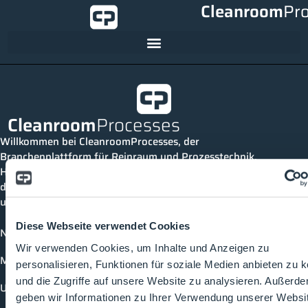
Cleanroom
Pr
Cleanroom
Processes
Willkommen bei CleanroomProcesses, der
Branchenplattform für Reinraum und Prozesstechnik.
Hier bleibst du immer auf dem neuesten Stand, kannst
dich mit anderen verknüpfen und alle relevanten Themen
und Events der Branche entdecken.
Diese Webseite verwendet Cookies
News
Wir verwenden Cookies, um Inhalte und Anzeigen zu
Mediathek
personalisieren, Funktionen für soziale Medien anbieten zu 
und die Zugriffe auf unsere Website zu analysieren. Außerd
Unternehmen
geben wir Informationen zu Ihrer Verwendung unserer Websi