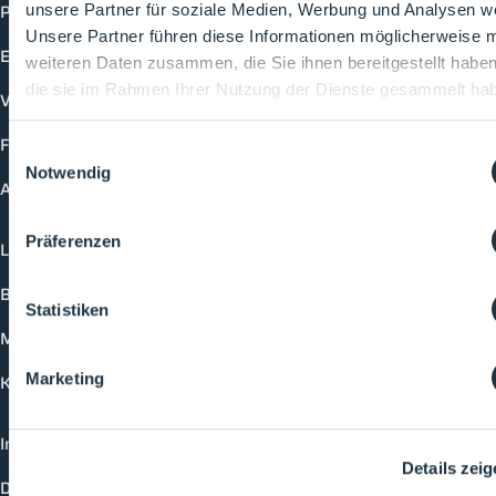
Produkte
unsere Partner für soziale Medien, Werbung und Analysen we
Unsere Partner führen diese Informationen möglicherweise m
Events
weiteren Daten zusammen, die Sie ihnen bereitgestellt habe
die sie im Rahmen Ihrer Nutzung der Dienste gesammelt ha
Vorträge
Future-Faces
Einwilligungsauswahl
Notwendig
Academy
Präferenzen
Login
Buchungsmöglichkeiten
Statistiken
Medienformate
Marketing
Kontakt
Impressum
Details zei
Datenschutzerklärung