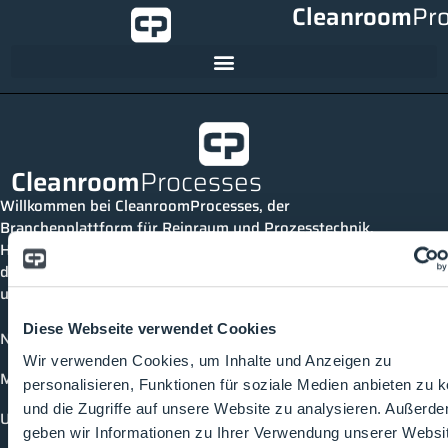
Cleanroom
Pr
Cleanroom
Processes
Willkommen bei CleanroomProcesses, der
Branchenplattform für Reinraum und Prozesstechnik.
Hier bleibst du immer auf dem neuesten Stand, kannst
dich mit anderen verknüpfen und alle relevanten Themen
und Events der Branche entdecken.
Diese Webseite verwendet Cookies
News
Wir verwenden Cookies, um Inhalte und Anzeigen zu
Mediathek
personalisieren, Funktionen für soziale Medien anbieten zu 
und die Zugriffe auf unsere Website zu analysieren. Außerd
Unternehmen
geben wir Informationen zu Ihrer Verwendung unserer Websi