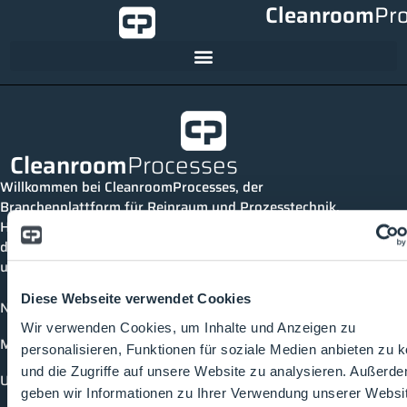
Cleanroom
Pr
Cleanroom
Processes
Willkommen bei CleanroomProcesses, der
Branchenplattform für Reinraum und Prozesstechnik.
Hier bleibst du immer auf dem neuesten Stand, kannst
dich mit anderen verknüpfen und alle relevanten Themen
und Events der Branche entdecken.
Diese Webseite verwendet Cookies
News
Wir verwenden Cookies, um Inhalte und Anzeigen zu
Mediathek
personalisieren, Funktionen für soziale Medien anbieten zu 
und die Zugriffe auf unsere Website zu analysieren. Außerd
Unternehmen
geben wir Informationen zu Ihrer Verwendung unserer Websi