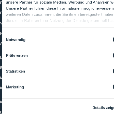
Produkte
unsere Partner für soziale Medien, Werbung und Analysen we
Unsere Partner führen diese Informationen möglicherweise m
Events
weiteren Daten zusammen, die Sie ihnen bereitgestellt habe
die sie im Rahmen Ihrer Nutzung der Dienste gesammelt ha
Vorträge
Future-Faces
Einwilligungsauswahl
Notwendig
Academy
Präferenzen
Login
Buchungsmöglichkeiten
Statistiken
Medienformate
Marketing
Kontakt
Impressum
Details zei
Datenschutzerklärung