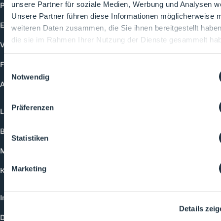
Produkte
unsere Partner für soziale Medien, Werbung und Analysen we
Unsere Partner führen diese Informationen möglicherweise m
Events
weiteren Daten zusammen, die Sie ihnen bereitgestellt habe
die sie im Rahmen Ihrer Nutzung der Dienste gesammelt ha
Vorträge
Future-Faces
Einwilligungsauswahl
Notwendig
Academy
Präferenzen
Login
Buchungsmöglichkeiten
Statistiken
Medienformate
Marketing
Kontakt
Impressum
Details zei
Datenschutzerklärung