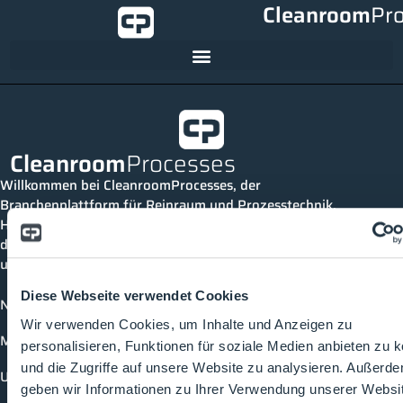
Cleanroom
Pr
Cleanroom
Processes
Willkommen bei CleanroomProcesses, der
Branchenplattform für Reinraum und Prozesstechnik.
Hier bleibst du immer auf dem neuesten Stand, kannst
dich mit anderen verknüpfen und alle relevanten Themen
und Events der Branche entdecken.
Diese Webseite verwendet Cookies
News
Wir verwenden Cookies, um Inhalte und Anzeigen zu
Mediathek
personalisieren, Funktionen für soziale Medien anbieten zu 
und die Zugriffe auf unsere Website zu analysieren. Außerd
Unternehmen
geben wir Informationen zu Ihrer Verwendung unserer Websi