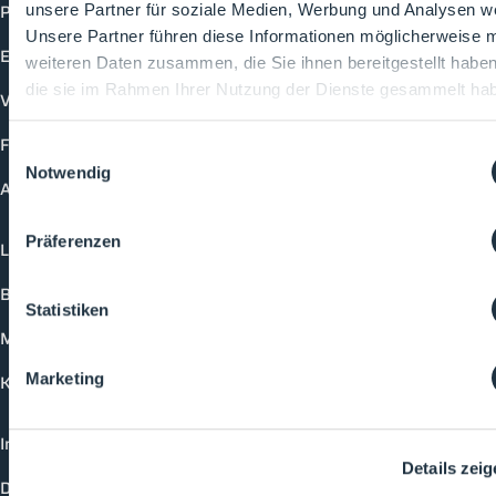
Produkte
unsere Partner für soziale Medien, Werbung und Analysen we
Unsere Partner führen diese Informationen möglicherweise m
Events
weiteren Daten zusammen, die Sie ihnen bereitgestellt habe
die sie im Rahmen Ihrer Nutzung der Dienste gesammelt ha
Vorträge
Future-Faces
Einwilligungsauswahl
Notwendig
Academy
Präferenzen
Login
Buchungsmöglichkeiten
Statistiken
Medienformate
Marketing
Kontakt
Impressum
Details zei
Datenschutzerklärung