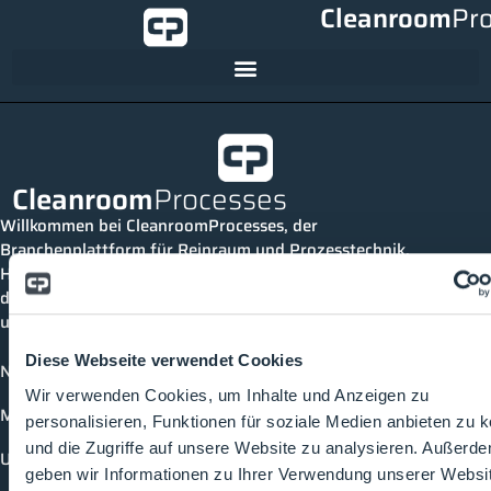
Cleanroom
Pr
Cleanroom
Processes
Willkommen bei CleanroomProcesses, der
Branchenplattform für Reinraum und Prozesstechnik.
Hier bleibst du immer auf dem neuesten Stand, kannst
dich mit anderen verknüpfen und alle relevanten Themen
und Events der Branche entdecken.
Diese Webseite verwendet Cookies
News
Wir verwenden Cookies, um Inhalte und Anzeigen zu
Mediathek
personalisieren, Funktionen für soziale Medien anbieten zu 
und die Zugriffe auf unsere Website zu analysieren. Außerd
Unternehmen
geben wir Informationen zu Ihrer Verwendung unserer Websi