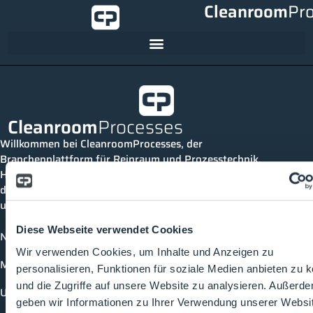
Cleanroom
Pr
Cleanroom
Processes
Willkommen bei CleanroomProcesses, der
Branchenplattform für Reinraum und Prozesstechnik.
Hier bleibst du immer auf dem neuesten Stand, kannst
dich mit anderen verknüpfen und alle relevanten Themen
und Events der Branche entdecken.
Diese Webseite verwendet Cookies
News
Wir verwenden Cookies, um Inhalte und Anzeigen zu
Mediathek
personalisieren, Funktionen für soziale Medien anbieten zu 
und die Zugriffe auf unsere Website zu analysieren. Außerd
Unternehmen
geben wir Informationen zu Ihrer Verwendung unserer Websi