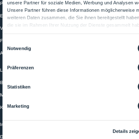
Produkte
unsere Partner für soziale Medien, Werbung und Analysen we
Unsere Partner führen diese Informationen möglicherweise m
Events
weiteren Daten zusammen, die Sie ihnen bereitgestellt habe
die sie im Rahmen Ihrer Nutzung der Dienste gesammelt ha
Vorträge
Future-Faces
Einwilligungsauswahl
Notwendig
Academy
Präferenzen
Login
Buchungsmöglichkeiten
Statistiken
Medienformate
Marketing
Kontakt
Impressum
Details zei
Datenschutzerklärung