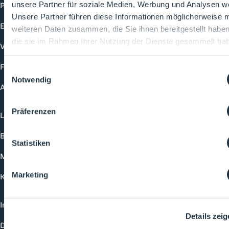
Produkte
unsere Partner für soziale Medien, Werbung und Analysen we
Unsere Partner führen diese Informationen möglicherweise m
Events
weiteren Daten zusammen, die Sie ihnen bereitgestellt habe
die sie im Rahmen Ihrer Nutzung der Dienste gesammelt ha
Vorträge
Future-Faces
Einwilligungsauswahl
Notwendig
Academy
Präferenzen
Login
Buchungsmöglichkeiten
Statistiken
Medienformate
Marketing
Kontakt
Impressum
Details zei
Datenschutzerklärung