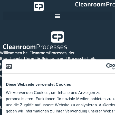
Cleanroom
Pr
Cleanroom
Processes
Willkommen bei CleanroomProcesses, der
Branchenplattform für Reinraum und Prozesstechnik.
Hier bleibst du immer auf dem neuesten Stand, kannst
dich mit anderen verknüpfen und alle relevanten Themen
und Events der Branche entdecken.
Diese Webseite verwendet Cookies
News
Wir verwenden Cookies, um Inhalte und Anzeigen zu
Mediathek
personalisieren, Funktionen für soziale Medien anbieten zu 
und die Zugriffe auf unsere Website zu analysieren. Außerd
Unternehmen
geben wir Informationen zu Ihrer Verwendung unserer Websi