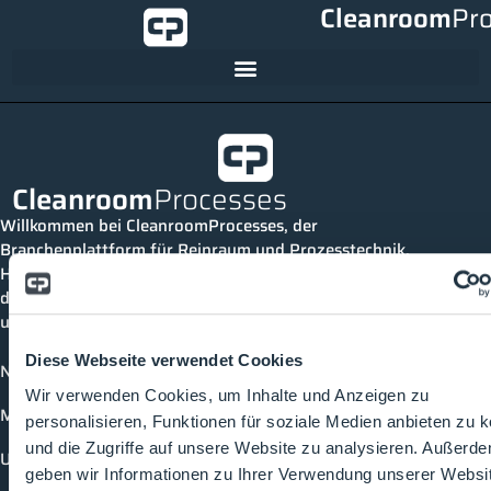
Cleanroom
Pr
Cleanroom
Processes
Willkommen bei CleanroomProcesses, der
Branchenplattform für Reinraum und Prozesstechnik.
Hier bleibst du immer auf dem neuesten Stand, kannst
dich mit anderen verknüpfen und alle relevanten Themen
und Events der Branche entdecken.
Diese Webseite verwendet Cookies
News
Wir verwenden Cookies, um Inhalte und Anzeigen zu
Mediathek
personalisieren, Funktionen für soziale Medien anbieten zu 
und die Zugriffe auf unsere Website zu analysieren. Außerd
Unternehmen
geben wir Informationen zu Ihrer Verwendung unserer Websi