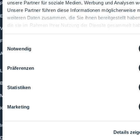
Produkte
unsere Partner für soziale Medien, Werbung und Analysen we
Unsere Partner führen diese Informationen möglicherweise m
Events
weiteren Daten zusammen, die Sie ihnen bereitgestellt habe
die sie im Rahmen Ihrer Nutzung der Dienste gesammelt ha
Vorträge
Future-Faces
Einwilligungsauswahl
Notwendig
Academy
Präferenzen
Login
Buchungsmöglichkeiten
Statistiken
Medienformate
Marketing
Kontakt
Impressum
Details zei
Datenschutzerklärung