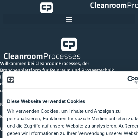
Cleanroom
Pr
Cleanroom
Processes
Willkommen bei CleanroomProcesses, der
Branchenplattform für Reinraum und Prozesstechnik.
Hier bleibst du immer auf dem neuesten Stand, kannst
dich mit anderen verknüpfen und alle relevanten Themen
und Events der Branche entdecken.
Diese Webseite verwendet Cookies
News
Wir verwenden Cookies, um Inhalte und Anzeigen zu
Mediathek
personalisieren, Funktionen für soziale Medien anbieten zu 
und die Zugriffe auf unsere Website zu analysieren. Außerd
Unternehmen
geben wir Informationen zu Ihrer Verwendung unserer Websi