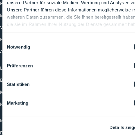
Produkte
unsere Partner für soziale Medien, Werbung und Analysen we
Unsere Partner führen diese Informationen möglicherweise m
Events
weiteren Daten zusammen, die Sie ihnen bereitgestellt habe
die sie im Rahmen Ihrer Nutzung der Dienste gesammelt ha
Vorträge
Future-Faces
Einwilligungsauswahl
Notwendig
Academy
Präferenzen
Login
Buchungsmöglichkeiten
Statistiken
Medienformate
Marketing
Kontakt
Impressum
Details zei
Datenschutzerklärung