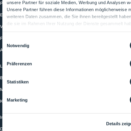
Produkte
unsere Partner für soziale Medien, Werbung und Analysen we
Unsere Partner führen diese Informationen möglicherweise m
Events
weiteren Daten zusammen, die Sie ihnen bereitgestellt habe
die sie im Rahmen Ihrer Nutzung der Dienste gesammelt ha
Vorträge
Future-Faces
Einwilligungsauswahl
Notwendig
Academy
Präferenzen
Login
Buchungsmöglichkeiten
Statistiken
Medienformate
Marketing
Kontakt
Impressum
Details zei
Datenschutzerklärung