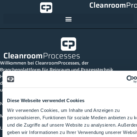
Cleanroom
Pr
Cleanroom
Processes
Willkommen bei CleanroomProcesses, der
Branchenplattform für Reinraum und Prozesstechnik.
Hier bleibst du immer auf dem neuesten Stand, kannst
dich mit anderen verknüpfen und alle relevanten Themen
und Events der Branche entdecken.
Diese Webseite verwendet Cookies
News
Wir verwenden Cookies, um Inhalte und Anzeigen zu
Mediathek
personalisieren, Funktionen für soziale Medien anbieten zu 
und die Zugriffe auf unsere Website zu analysieren. Außerd
Unternehmen
geben wir Informationen zu Ihrer Verwendung unserer Websi