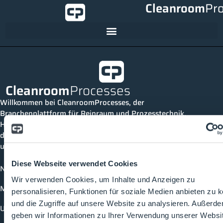
Cleanroom
Pr
Cleanroom
Processes
Willkommen bei CleanroomProcesses, der
Branchenplattform für Reinraum und Prozesstechnik.
Hier bleibst du immer auf dem neuesten Stand, kannst
dich mit anderen verknüpfen und alle relevanten Themen
und Events der Branche entdecken.
Diese Webseite verwendet Cookies
News
Wir verwenden Cookies, um Inhalte und Anzeigen zu
Mediathek
personalisieren, Funktionen für soziale Medien anbieten zu 
und die Zugriffe auf unsere Website zu analysieren. Außerd
Unternehmen
geben wir Informationen zu Ihrer Verwendung unserer Websi