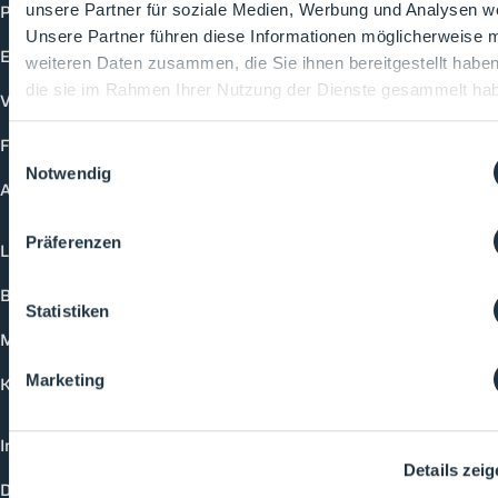
Produkte
unsere Partner für soziale Medien, Werbung und Analysen we
Unsere Partner führen diese Informationen möglicherweise m
Events
weiteren Daten zusammen, die Sie ihnen bereitgestellt habe
die sie im Rahmen Ihrer Nutzung der Dienste gesammelt ha
Vorträge
Future-Faces
Einwilligungsauswahl
Notwendig
Academy
Präferenzen
Login
Buchungsmöglichkeiten
Statistiken
Medienformate
Marketing
Kontakt
Impressum
Details zei
Datenschutzerklärung