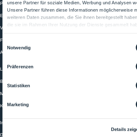
Produkte
unsere Partner für soziale Medien, Werbung und Analysen we
Unsere Partner führen diese Informationen möglicherweise m
Events
weiteren Daten zusammen, die Sie ihnen bereitgestellt habe
die sie im Rahmen Ihrer Nutzung der Dienste gesammelt ha
Vorträge
Future-Faces
Einwilligungsauswahl
Notwendig
Academy
Präferenzen
Login
Buchungsmöglichkeiten
Statistiken
Medienformate
Marketing
Kontakt
Impressum
Details zei
Datenschutzerklärung