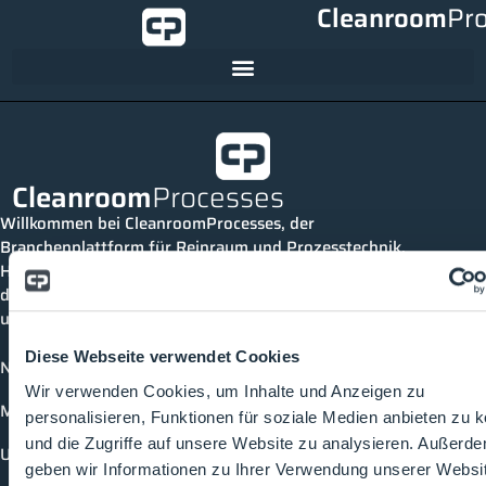
Cleanroom
Pr
Cleanroom
Processes
Willkommen bei CleanroomProcesses, der
Branchenplattform für Reinraum und Prozesstechnik.
Hier bleibst du immer auf dem neuesten Stand, kannst
dich mit anderen verknüpfen und alle relevanten Themen
und Events der Branche entdecken.
Diese Webseite verwendet Cookies
News
Wir verwenden Cookies, um Inhalte und Anzeigen zu
Mediathek
personalisieren, Funktionen für soziale Medien anbieten zu 
und die Zugriffe auf unsere Website zu analysieren. Außerd
Unternehmen
geben wir Informationen zu Ihrer Verwendung unserer Websi