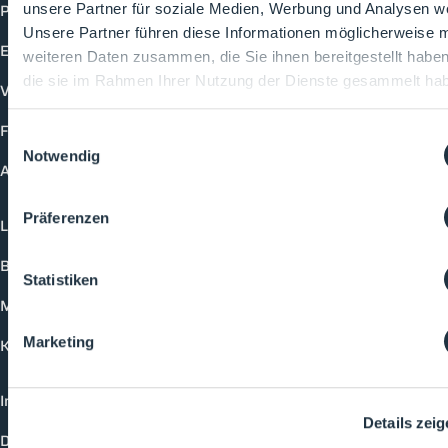
Produkte
unsere Partner für soziale Medien, Werbung und Analysen we
Unsere Partner führen diese Informationen möglicherweise m
Events
weiteren Daten zusammen, die Sie ihnen bereitgestellt habe
die sie im Rahmen Ihrer Nutzung der Dienste gesammelt ha
Vorträge
Future-Faces
Einwilligungsauswahl
Notwendig
Academy
Präferenzen
Login
Buchungsmöglichkeiten
Statistiken
Medienformate
Marketing
Kontakt
Impressum
Details zei
Datenschutzerklärung