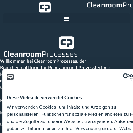
Cleanroom
Pr
Cleanroom
Processes
Willkommen bei CleanroomProcesses, der
Branchenplattform für Reinraum und Prozesstechnik.
Hier bleibst du immer auf dem neuesten Stand, kannst
dich mit anderen verknüpfen und alle relevanten Themen
und Events der Branche entdecken.
Diese Webseite verwendet Cookies
News
Wir verwenden Cookies, um Inhalte und Anzeigen zu
Mediathek
personalisieren, Funktionen für soziale Medien anbieten zu 
und die Zugriffe auf unsere Website zu analysieren. Außerd
Unternehmen
geben wir Informationen zu Ihrer Verwendung unserer Websi