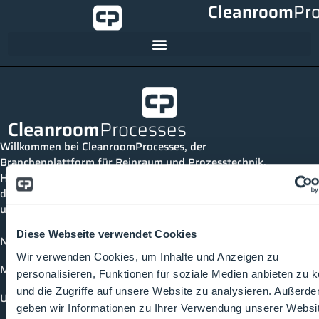
Cleanroom
Pr
Cleanroom
Processes
Willkommen bei CleanroomProcesses, der
Branchenplattform für Reinraum und Prozesstechnik.
Hier bleibst du immer auf dem neuesten Stand, kannst
dich mit anderen verknüpfen und alle relevanten Themen
und Events der Branche entdecken.
Diese Webseite verwendet Cookies
News
Wir verwenden Cookies, um Inhalte und Anzeigen zu
Mediathek
personalisieren, Funktionen für soziale Medien anbieten zu 
und die Zugriffe auf unsere Website zu analysieren. Außerd
Unternehmen
geben wir Informationen zu Ihrer Verwendung unserer Websi