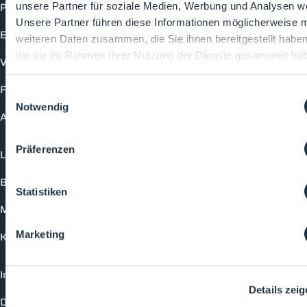
Produkte
unsere Partner für soziale Medien, Werbung und Analysen we
Unsere Partner führen diese Informationen möglicherweise m
Events
weiteren Daten zusammen, die Sie ihnen bereitgestellt habe
die sie im Rahmen Ihrer Nutzung der Dienste gesammelt ha
Vorträge
Future-Faces
Einwilligungsauswahl
Notwendig
Academy
Präferenzen
Login
Buchungsmöglichkeiten
Statistiken
Medienformate
Marketing
Kontakt
Impressum
Details zei
Datenschutzerklärung