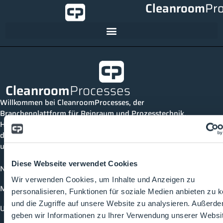
Cleanroom
Pr
Cleanroom
Processes
Willkommen bei CleanroomProcesses, der
Branchenplattform für Reinraum und Prozesstechnik.
Hier bleibst du immer auf dem neuesten Stand, kannst
dich mit anderen verknüpfen und alle relevanten Themen
und Events der Branche entdecken.
Diese Webseite verwendet Cookies
News
Wir verwenden Cookies, um Inhalte und Anzeigen zu
Mediathek
personalisieren, Funktionen für soziale Medien anbieten zu 
und die Zugriffe auf unsere Website zu analysieren. Außerd
Unternehmen
geben wir Informationen zu Ihrer Verwendung unserer Websi