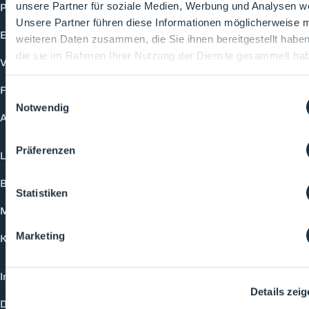
Produkte
unsere Partner für soziale Medien, Werbung und Analysen we
Unsere Partner führen diese Informationen möglicherweise m
Events
weiteren Daten zusammen, die Sie ihnen bereitgestellt habe
die sie im Rahmen Ihrer Nutzung der Dienste gesammelt ha
Vorträge
Future-Faces
Einwilligungsauswahl
Notwendig
Academy
Präferenzen
Login
Buchungsmöglichkeiten
Statistiken
Medienformate
Marketing
Kontakt
Impressum
Details zei
Datenschutzerklärung