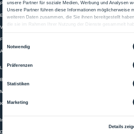
Produkte
unsere Partner für soziale Medien, Werbung und Analysen we
Unsere Partner führen diese Informationen möglicherweise m
Events
weiteren Daten zusammen, die Sie ihnen bereitgestellt habe
die sie im Rahmen Ihrer Nutzung der Dienste gesammelt ha
Vorträge
Future-Faces
Einwilligungsauswahl
Notwendig
Academy
Präferenzen
Login
Buchungsmöglichkeiten
Statistiken
Medienformate
Marketing
Kontakt
Impressum
Details zei
Datenschutzerklärung