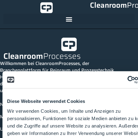
Cleanroom
Pr
Cleanroom
Processes
Willkommen bei CleanroomProcesses, der
Branchenplattform für Reinraum und Prozesstechnik.
Hier bleibst du immer auf dem neuesten Stand, kannst
dich mit anderen verknüpfen und alle relevanten Themen
und Events der Branche entdecken.
Diese Webseite verwendet Cookies
News
Wir verwenden Cookies, um Inhalte und Anzeigen zu
Mediathek
personalisieren, Funktionen für soziale Medien anbieten zu 
und die Zugriffe auf unsere Website zu analysieren. Außerd
Unternehmen
geben wir Informationen zu Ihrer Verwendung unserer Websi