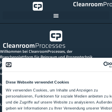
Cleanroom
Pr
Cleanroom
Processes
Willkommen bei CleanroomProcesses, der
Branchenplattform für Reinraum und Prozesstechnik.
Hier bleibst du immer auf dem neuesten Stand, kannst
dich mit anderen verknüpfen und alle relevanten Themen
und Events der Branche entdecken.
Diese Webseite verwendet Cookies
News
Wir verwenden Cookies, um Inhalte und Anzeigen zu
Mediathek
personalisieren, Funktionen für soziale Medien anbieten zu 
und die Zugriffe auf unsere Website zu analysieren. Außerd
Unternehmen
geben wir Informationen zu Ihrer Verwendung unserer Websi