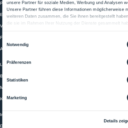
Produkte
unsere Partner für soziale Medien, Werbung und Analysen we
Unsere Partner führen diese Informationen möglicherweise m
Events
weiteren Daten zusammen, die Sie ihnen bereitgestellt habe
die sie im Rahmen Ihrer Nutzung der Dienste gesammelt ha
Vorträge
Future-Faces
Einwilligungsauswahl
Notwendig
Academy
Präferenzen
Login
Buchungsmöglichkeiten
Statistiken
Medienformate
Marketing
Kontakt
Impressum
Details zei
Datenschutzerklärung