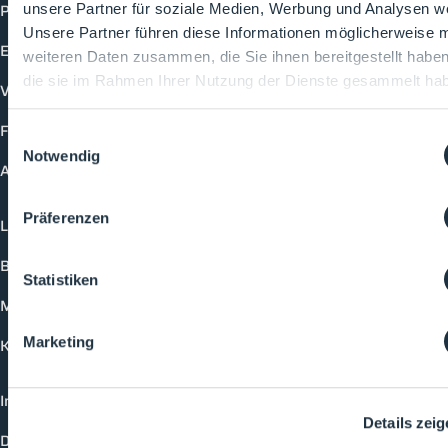
Produkte
unsere Partner für soziale Medien, Werbung und Analysen we
Unsere Partner führen diese Informationen möglicherweise m
Events
weiteren Daten zusammen, die Sie ihnen bereitgestellt habe
die sie im Rahmen Ihrer Nutzung der Dienste gesammelt ha
Vorträge
Future-Faces
Einwilligungsauswahl
Notwendig
Academy
Präferenzen
Login
Buchungsmöglichkeiten
Statistiken
Medienformate
Marketing
Kontakt
Impressum
Details zei
Datenschutzerklärung