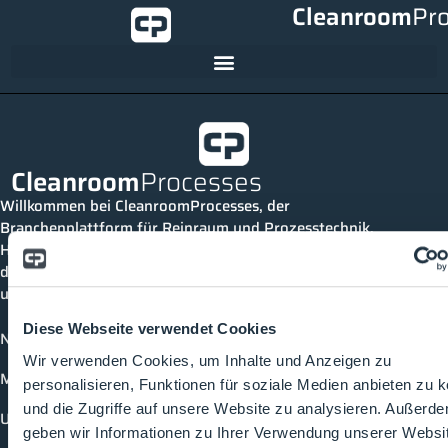
Cleanroom
Pr
Cleanroom
Processes
Willkommen bei CleanroomProcesses, der
Branchenplattform für Reinraum und Prozesstechnik.
Hier bleibst du immer auf dem neuesten Stand, kannst
dich mit anderen verknüpfen und alle relevanten Themen
und Events der Branche entdecken.
Diese Webseite verwendet Cookies
News
Wir verwenden Cookies, um Inhalte und Anzeigen zu
Mediathek
personalisieren, Funktionen für soziale Medien anbieten zu 
und die Zugriffe auf unsere Website zu analysieren. Außerd
Unternehmen
geben wir Informationen zu Ihrer Verwendung unserer Websi